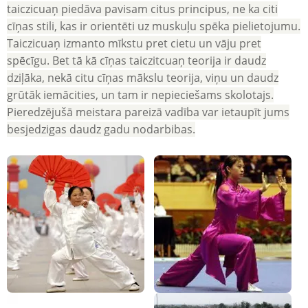
taiczicuaņ piedāva pavisam citus principus, ne ka citi
cīņas stili, kas ir orientēti uz muskuļu spēka pielietojumu.
Taiczicuaņ izmanto mīkstu pret cietu un vāju pret
spēcīgu. Bet tā kā cīņas taiczitcuaņ teorija ir daudz
dziļāka, nekā citu cīņas mākslu teorija, viņu un daudz
grūtāk iemācities, un tam ir nepieciešams skolotajs.
Pieredzējušā meistara pareizā vadība var ietaupīt jums
besjedzigas daudz gadu nodarbibas.