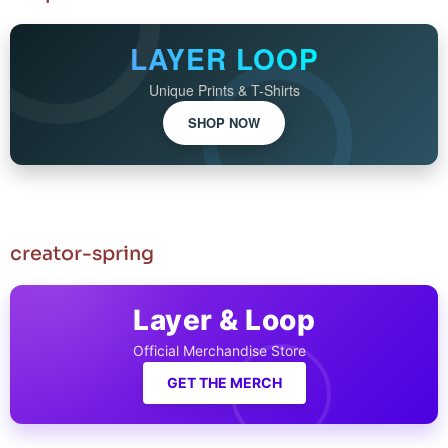
LAYER LOOP
Unique Prints & T-Shirts
SHOP NOW
creator-spring
Layer & Loop
Official Merchandise Store
GET THE MERCH