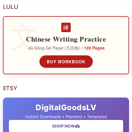
LULU
練
Chinese Writing Practice
Jiǔ Gōng Gé Paper (九宫格) •
120 Pages
BUY WORKBOOK
ETSY
DigitalGoodsLV
Instant Downloads • Planners • Templates
SHOP NOW