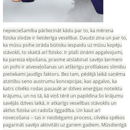
nepieciešamība pārliecināt kādu par to, ka mērena
fiziska slodze ir lietderīga veselībai. Daudzi zina un par to,
ka mūsu psihe izrāda būtisku iespaidu uz mūsu kopēju
stāvokli, to skaitā arī fizisko. Ir plaši zināmi apgalvojumi,
ka pareiza elpošana, prasme atslabinat savējo ķermeni
un psihi ir atveseļošanas un atšķirīgu profilakses slimibu
pietiekami jaudīgs faktors. Bez tam, pēdējā laikā saņēma
atzinību seno austrumu koncepcijas, kas apgalvo, ka
katrs cilvēks rodas pasaulē ar dzīves enerģijas noteiktu
krājumu, un no tā, kā viņš tērē un papildina šo krājumu
savējās dzīves laikā, ir atkarīgs veselības stāvoklis un
aktīvs fiziska un radoša ilggadība. Un kaut arī
novecošana -- tas ir neizbēgams process, cilvēka spēkos
pagarināt savējo aktivitāti uz gariem gadiem. Mūsdienīgā