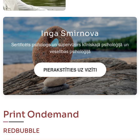
Inga Smirnova
Sertificēts psihologs un supervizors klīniskajā psiholoģijā un
veselības psiholoģijā
PIERAKSTĪTIES UZ VIZĪTI
Print Ondemand
REDBUBBLE