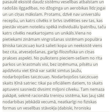
pasaulē eksistē daudz sistēmu veselības atbalstam un
radošās ilggadības, no džoginga un aerobikas līdz jogai
un un cīņas mākslam. Protams, dzīvē nav universālu
recepšu, un katrs cilvēks ir brīvs izvēlēties sev tas, kas
piestāv viņam noteiktu spēkā individuālu īpatnību, taču
katrs cilvēks neatkartojams un unikāls.Viena no
pietiekami zināmam vingrošanas sistēmam populāra
ķīniska taiczicuaņ kurā salieti kopa un neeksistē viens
bez cita, atveseļošanas, garīgi-filozofiska un cīņas
prakses aspekti. No pulkstens pieciem-sešiem no rīta
parkos un krastmals visi, bez izņēmuma, pilsētu un
apdzīvotu viet Ķīnā var satikt simtus ļaužu,
nodarbojošies taiczicuaņ. Nodarbojošos taiczicuaņ
skaits Ķīnā satriec: tikai pa oficiāliem datiem, to skaits
aptuveni sasniedz divsimt miljoni cilveku. Tam nemaza
pakāpē, sekmē racionāla treniņu sistēma, kas ļauj sākt
nodarbibas jebkādā vecumā, neatkarīgi no fiziskas
formas un veselības stāvokļa (dabiski, hronisku