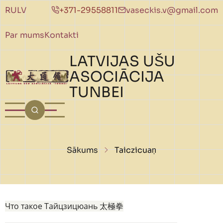
Pārlekt uz galveno saturu
RU
LV
+371-29558811
vaseckis.v@gmail.com
Par mums
Kontakti
LATVIJAS UŠU
ASOCIĀCIJA
TUNBEI
Atpakaļceļš
Sākums
Taiczicuaņ
Что такое Тайцзицюань 太極拳