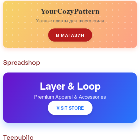
YourCozyPattern
Уютные принты для твоего стиля
В МАГАЗИН
Spreadshop
Layer & Loop
Premium Apparel & Accessories
VISIT STORE
Teepublic