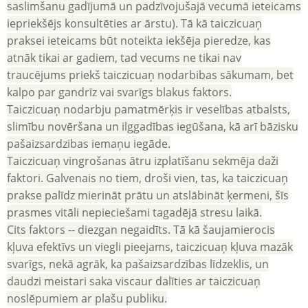
saslimšanu gadījumā un padzīvojušajā vecumā ieteicams
iepriekšējs konsultēties ar ārstu). Tā kā taiczicuaņ
praksei ieteicams būt noteikta iekšēja pieredze, kas
atnāk tikai ar gadiem, tad vecums ne tikai nav
traucējums priekš taiczicuaņ nodarbibas sākumam, bet
kalpo par gandrīz vai svarīgs blakus faktors.
Taiczicuaņ nodarbju pamatmērķis ir veselības atbalsts,
slimību novēršana un ilggadības iegūšana, kā arī bāzisku
pašaizsardzibas iemaņu iegāde.
Taiczicuaņ vingrošanas ātru izplatīšanu sekmēja daži
faktori. Galvenais no tiem, droši vien, tas, ka taiczicuaņ
prakse palīdz mierināt prātu un atslābināt ķermeni, šīs
prasmes vitāli nepieciešami tagadējā stresu laikā.
Cits faktors -- diezgan negaidīts. Tā kā šaujamierocis
kļuva efektīvs un viegli pieejams, taiczicuaņ kļuva mazāk
svarīgs, nekā agrāk, ka pašaizsardzības līdzeklis, un
daudzi meistari saka viscaur dalīties ar taiczicuaņ
noslēpumiem ar plašu publiku.