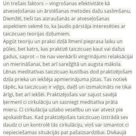
Un trešais faktors -- vingrošanas efektivitāte kā
atveseļošanas un ārstēšanas metodes dažu saslimšanu.
Diemžēl, tieši tas aizraušanās ar atveseļošanas
aspektiem sekmē to, ka ļaudis pārstāja interesēties ar
taiczicuaņ teorijas dziļumiem.
Apgūt teoriju un praksi dziļā līmenī pieprasa laiku un
pūles, bet katrs, kas praktizē taiczicuaņ kaut vai dažus
gadus, saprot -- tie nav vienkārši vingrinājumi relaksācijai
un mierināšanai, bet arī sarežģītā un augsta māksla.
Lēnas meditatīvas taiczicuaņ kustības dod praktizējošam
dziļa prieka un iekšēja apmierinājuma jūtas. Tas notiek
tāpēc, ka taiczicuaņ ir vijīgs, daiļš un izsmalcināts ne tikai
ārīgi, bet arī iekšēi. Praktizējošais var sajust savējā
ķermenī ci cirkulāciju un sasniegt meditatīva prāta
mieru. Ci cirkulācija uzlabo veselību un var atvest pie
apskaidrības. Kad praktizējošais taiczicuaņ izstrādā sev
daudz ci un kontrolē tās cirkulāciju, viņš var izmantot ci
nepieciešamas situācijās pat pašaizsardzibai. Divkaujā